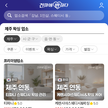
로
그
인
제주 왁싱 업소
제주
시·군·구
읍·면·동
쿠폰
이벤트
왁싱
가격
별점
프리미엄업소
티파니
케렌시아스웨디시&왁싱
5.0
5.0