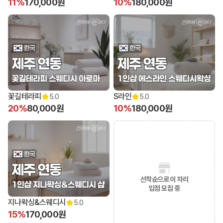
11%
170,000원
10%
180,000원
꽃길테라피
S라인
5.0
5.0
20%
80,000원
10%
180,000원
선착순으로 이 자리
입점 모집 중
지나왁싱&스웨디시
5.0
15%
170,000원