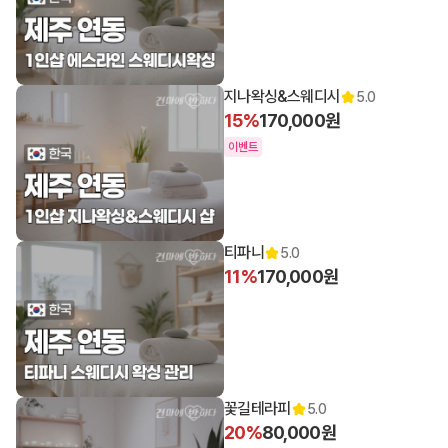
지나왁싱&스웨디시
5.0
15%
170,000원
이벤트
티파니
5.0
11%
170,000원
꽃길테라피
5.0
20%
80,000원