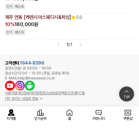
인기
베스트
제주 연동 [케렌시아스웨디시&왁싱]
5.0
10%
180,000원
인기
베스트
1
/
1
고객센터
1644-8396
운영시간
월~금 09:00 ~ 18:00
점심시간
12:00 ~ 13:30 (주말, 공휴일 휴무)
E-MAIL
help@beaulead.co.kr
이용약관
개인정보처리방침
청소년보호정책
광고안내
PC웹
TOP
(주) 뷰리드 사업자 정보
지역별
인기순위
홈
커뮤니티
쿠폰샵