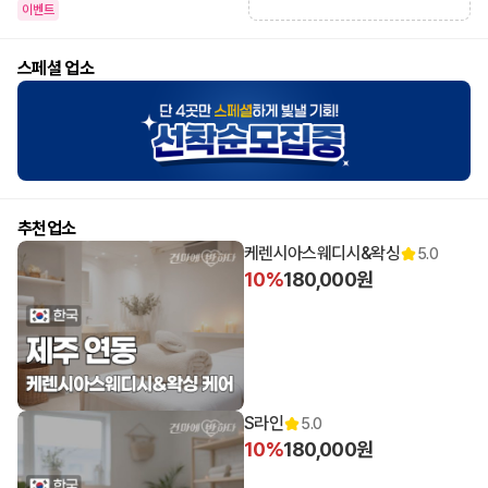
이벤트
스페셜 업소
추천업소
케렌시아스웨디시&왁싱
5.0
10%
180,000원
S라인
5.0
10%
180,000원