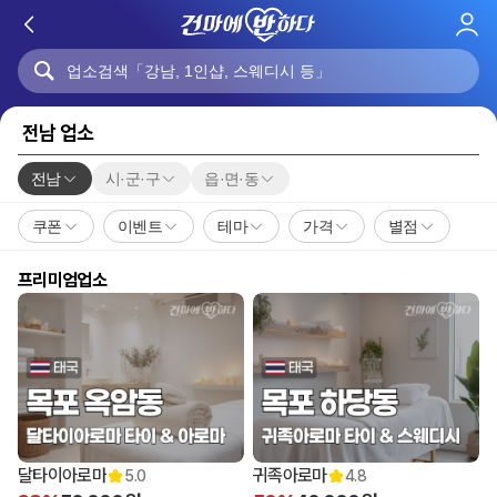
로
그
인
전남 업소
전남
시·군·구
읍·면·동
쿠폰
이벤트
테마
가격
별점
프리미엄업소
달타이아로마
귀족아로마
5.0
4.8