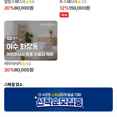
말랑스웨디시
X-스웨디시
5.0
5.0
20%
80,000원
12%
150,000원
n
e
w
여우마사지
5.0
20%
80,000원
스페셜 업소