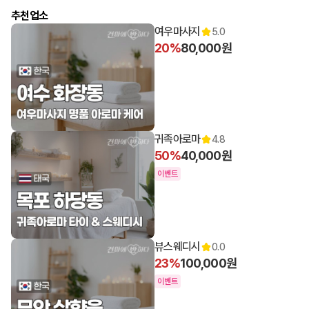
추천업소
여우마사지
5.0
20%
80,000원
귀족아로마
4.8
50%
40,000원
이벤트
뷰스웨디시
0.0
23%
100,000원
이벤트