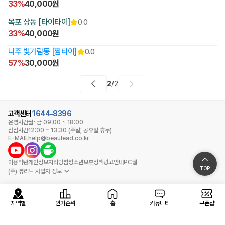
33%
40,000원
목포 상동 [타이타이]
0.0
33%
40,000원
나주 빛가람동 [짬타이]
0.0
57%
30,000원
2
/
2
고객센터
1644-8396
운영시간
월~금 09:00 ~ 18:00
점심시간
12:00 ~ 13:30 (주말, 공휴일 휴무)
E-MAIL
help@beaulead.co.kr
이용약관
개인정보처리방침
청소년보호정책
광고안내
PC웹
TOP
(주) 뷰리드 사업자 정보
지역별
인기순위
홈
커뮤니티
쿠폰샵