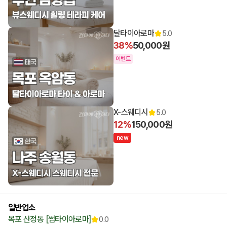
달타이아로마
5.0
38%
50,000원
이벤트
X-스웨디시
5.0
12%
150,000원
n
e
w
일반업소
목포 산정동 [썸타이아로마]
0.0