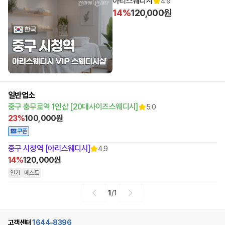
아리스웨디시
4.9
14%
120,000원
일반업소
중구 충무로역 1인샵 [20대사이즈스웨디시]
5.0
23%
100,000원
쿠폰
중구 시청역 [아리스웨디시]
4.9
14%
120,000원
인기
베스트
1
/
1
고객센터
1644-8396