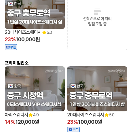
선착순으로 이 자리
입점 모집 중
20대사이즈스웨디시
5.0
23%
100,000원
쿠폰
프리미엄업소
아리스웨디시
20대사이즈스웨디시
4.9
5.0
14%
120,000원
23%
100,000원
쿠폰