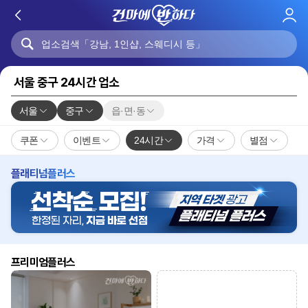
로
그
인
서울 중구 24시간 업소
서울
중구
읍·면·동
쿠폰
이벤트
24시간
가격
별점
플래티넘플러스
프리미엄플러스