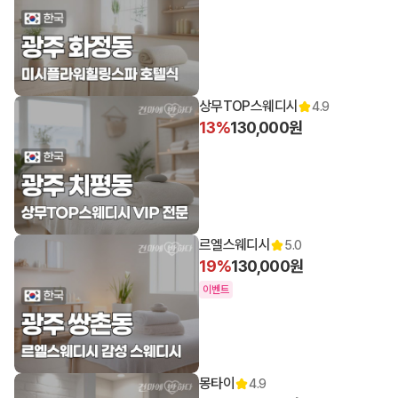
상무TOP스웨디시
4.9
13%
130,000원
르엘스웨디시
5.0
19%
130,000원
이벤트
몽타이
4.9