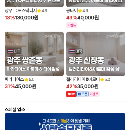
상무TOP스웨디시
몽타이
4.9
4.9
13%
130,000원
43%
40,000원
이벤트
파라다이스
갤러리타이&아로마
5.0
5.0
31%
45,000원
42%
35,000원
n
e
w
쿠폰
이벤트
스페셜 업소