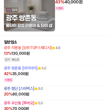
43%
40,000원
이벤트
일반업소
광주 치평동 [상무TOP스웨디시]
4.9
13%
130,000원
인기
베스트
광주 쌍촌동 [아이타이]
5.0
42%
35,000원
이벤트
광주 첨단 [스타벅스]
5.0
20%
80,000원
광주 우산동 [푸바오]
5.0
30%
70,000원