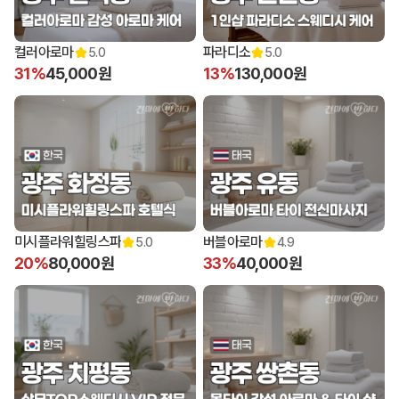
컬러아로마
파라디소
5.0
5.0
31%
45,000원
13%
130,000원
미시플라워힐링스파
버블아로마
5.0
4.9
20%
80,000원
33%
40,000원