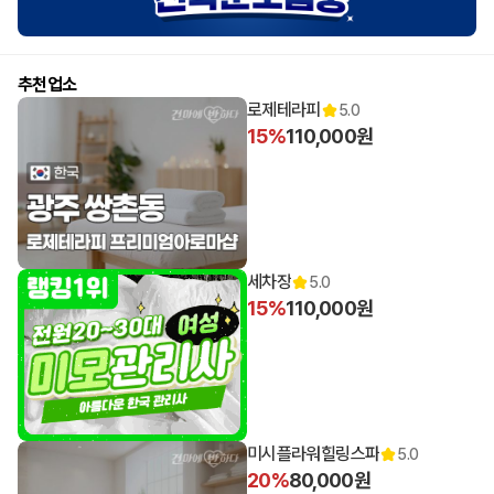
추천업소
로제테라피
5.0
15%
110,000원
세차장
5.0
15%
110,000원
미시플라워힐링스파
5.0
20%
80,000원