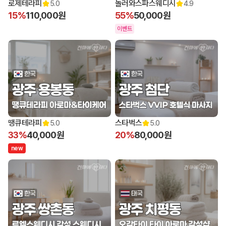
로제테라피
놀러와스파스웨디시
5.0
4.9
15%
110,000원
55%
50,000원
이벤트
땡큐테라피
스타벅스
5.0
5.0
33%
40,000원
20%
80,000원
n
e
w