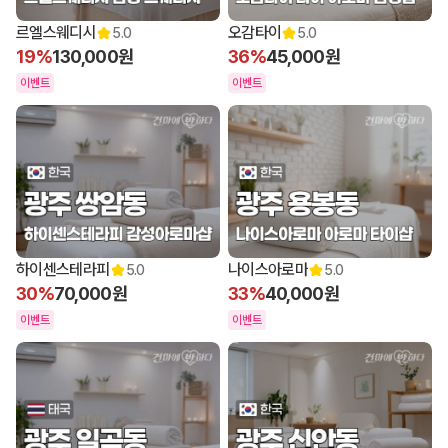
르엘스웨디시
오감타이
5.0
5.0
19%
130,000원
36%
45,000원
이벤트
이벤트
하이센스테라피
나이스아로마
5.0
5.0
30%
70,000원
33%
40,000원
이벤트
이벤트