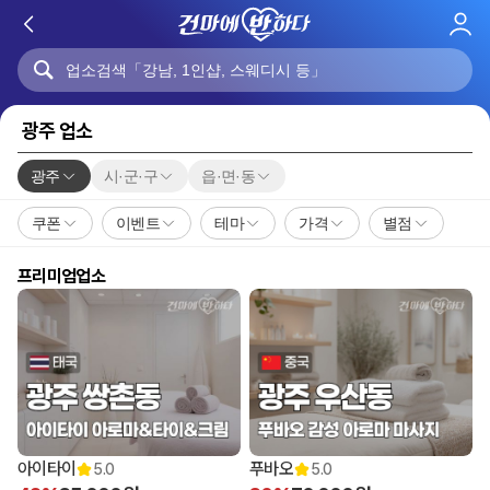
로
그
인
광주 업소
광주
시·군·구
읍·면·동
쿠폰
이벤트
테마
가격
별점
프리미엄업소
아이타이
푸바오
5.0
5.0