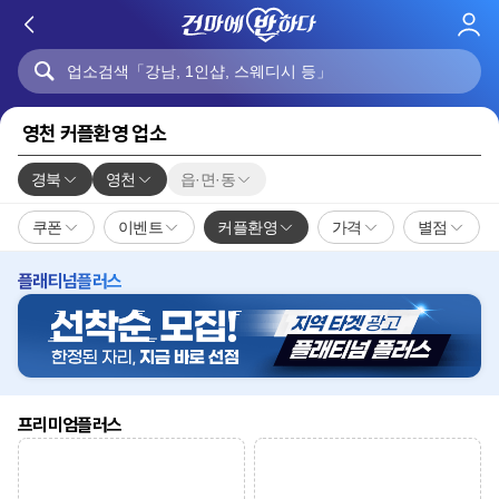
로
그
인
영천 커플환영 업소
경북
영천
읍·면·동
쿠폰
이벤트
커플환영
가격
별점
플래티넘플러스
프리미엄플러스