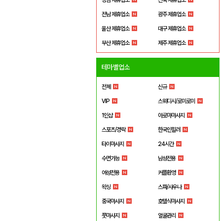
전남 제휴업소
광주 제휴업소
울산 제휴업소
대구 제휴업소
부산 제휴업소
제주 제휴업소
테마별업소
전체
신규
VIP
스웨디시/로미로미
1인샵
아로마마사지
스포츠/경락
한국인힐러
타이마사지
24시간
수면가능
남성전용
여성전용
커플환영
왁싱
스파/사우나
중국마사지
호텔식마사지
풋마사지
얼굴관리