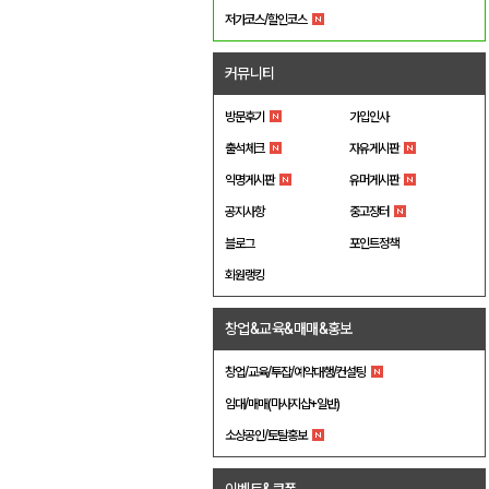
저가코스/할인코스
커뮤니티
방문후기
가입인사
출석체크
자유게시판
익명게시판
유머게시판
공지사항
중고장터
블로그
포인트정책
회원랭킹
창업&교육&매매&홍보
창업/교육/투잡/예약대행/컨설팅
임대/매매(마사지샵+일반)
소상공인/토탈홍보