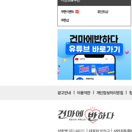
이벤트&쿠폰
쿠폰이벤트
포인트샵
쿠폰샵
광고안내
이용약관
개인정보처리방침
|
|
|
상호명
(주) 뷰리드
대표자
박현구
사업자등록