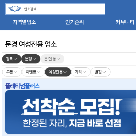
지역별업소
인기순위
커뮤니티
문경 여성전용 업소
경북
문경
읍·면·동
쿠폰
이벤트
여성전용
가격
별점
플래티넘플러스