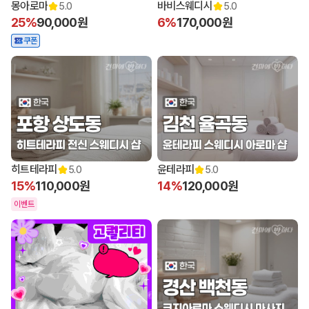
몽아로마
바비스웨디시
5.0
5.0
25%
90,000원
6%
170,000원
쿠폰
히트테라피
윤테라피
5.0
5.0
15%
110,000원
14%
120,000원
이벤트