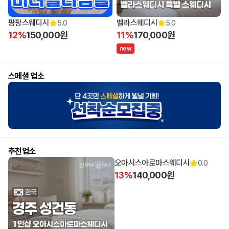
14:00 오픈
15:00 오픈
팡팡스웨디시
벨라스웨디시
5.0
5.0
12%
150,000원
11%
170,000원
n
e
w
스페셜 업소
추천업소
오아시스아로마스웨디시
0.0
13%
140,000원