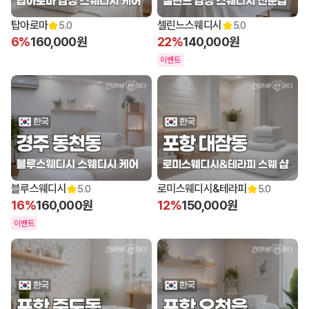
탑아로마
셀린느스웨디시
5.0
5.0
6%
160,000원
22%
140,000원
이벤트
12:00 오픈
12:00 오픈
블루스웨디시
로미스웨디시&테라피
5.0
5.0
16%
160,000원
12%
150,000원
이벤트