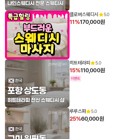
클로버스웨디시
5.0
11%
170,000원
히트테라피
5.0
15%
110,000원
이벤트
루루스파
5.0
25%
60,000원