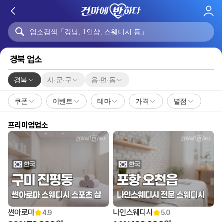
로
그
인
경북 업소
경북
시·군·구
읍·면·동
쿠폰
이벤트
테마
가격
별점
프리미엄업소
썬아로마
나인스웨디시
4.9
5.0