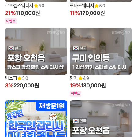
13:00 오픈
13:00 오픈
르포렘스웨디시
루나스웨디시
5.0
5.0
21%
110,000원
11%
170,000원
이벤트
14:00 오픈
14:00 오픈
탕스파
향기
5.0
4.9
8%
220,000원
19%
130,000원
이벤트