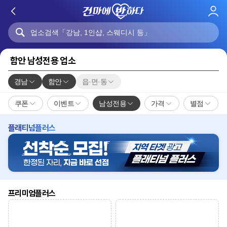
로
그
인
함안 남성전용 업소
경남
함안
읍·면·동
쿠폰
이벤트
남성전용
가격
별점
플래티넘플러스
프리미엄플러스