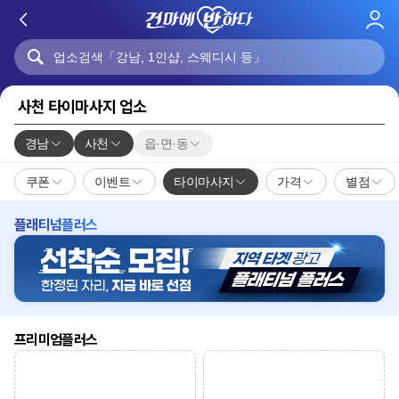
로
그
인
사천 타이마사지 업소
경남
사천
읍·면·동
쿠폰
이벤트
타이마사지
가격
별점
플래티넘플러스
프리미엄플러스