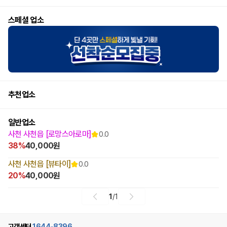
스페셜 업소
추천업소
일반업소
사천 사천읍 [로망스아로마]
0.0
38%
40,000원
사천 사천읍 [뷰타이]
0.0
20%
40,000원
1
/
1
고객센터
1644-8396