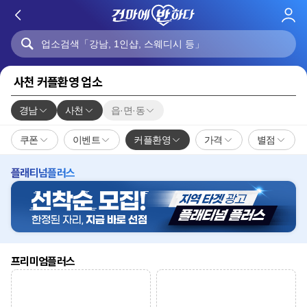
로
그
인
사천 커플환영 업소
경남
사천
읍·면·동
쿠폰
이벤트
커플환영
가격
별점
플래티넘플러스
프리미엄플러스