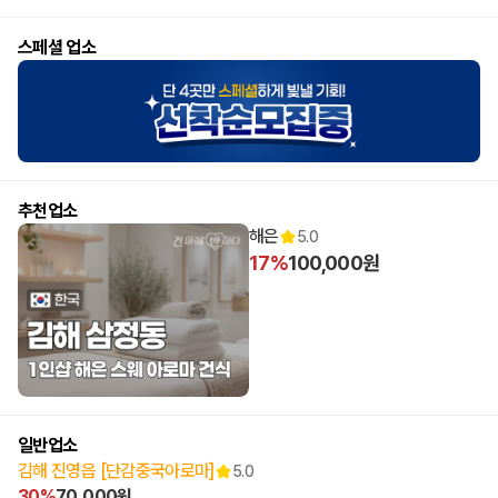
스페셜 업소
추천업소
해은
5.0
17%
100,000원
일반업소
김해 진영읍 [단감중국아로마]
5.0
30%
70,000원