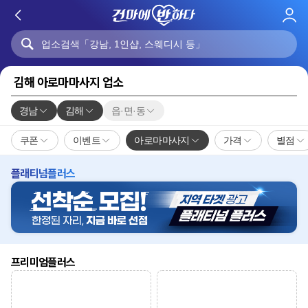
로
그
인
김해 아로마마사지 업소
경남
김해
읍·면·동
쿠폰
이벤트
아로마마사지
가격
별점
플래티넘플러스
프리미엄플러스