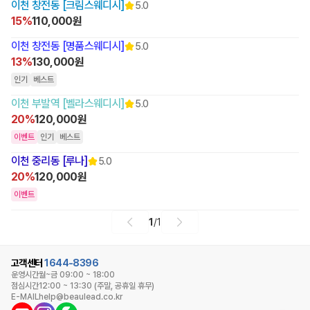
이천 창전동 [크림스웨디시]
5.0
15%
110,000원
이천 창전동 [명품스웨디시]
5.0
13%
130,000원
인기
베스트
이천 부발역 [벨라스웨디시]
5.0
20%
120,000원
이벤트
인기
베스트
이천 중리동 [루나]
5.0
20%
120,000원
이벤트
1
/
1
고객센터
1644-8396
운영시간
월~금 09:00 ~ 18:00
점심시간
12:00 ~ 13:30 (주말, 공휴일 휴무)
E-MAIL
help@beaulead.co.kr