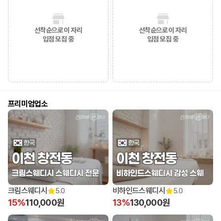
선착순으로 이 자리
선착순으로 이 자리
입점 모집 중
입점 모집 중
프리미엄업소
크림스웨디시
비하인드스웨디시
5.0
5.0
15%
110,000원
13%
130,000원