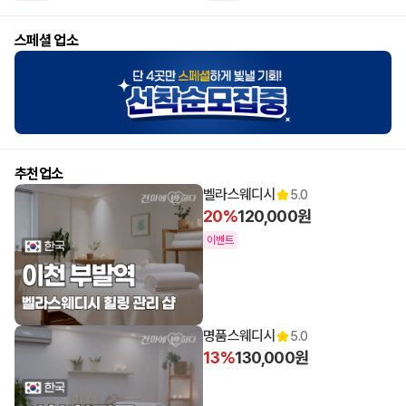
스페셜 업소
추천업소
벨라스웨디시
5.0
20%
120,000원
이벤트
명품스웨디시
5.0
13%
130,000원