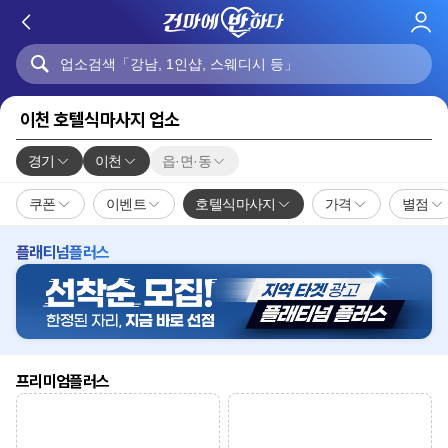
로
그
인
이천 호텔식마사지 업소
경기
이천
읍·면·동
쿠폰
이벤트
호텔식마사지
가격
별점
플래티넘플러스
프리미엄플러스