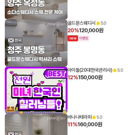
골드문스웨디시
5.0
20%
120,000원
n
e
w
이벤트
아이돌(20대한국관리사)
5.0
12%
150,000원
바나나테라피
5.0
11%
160,000원