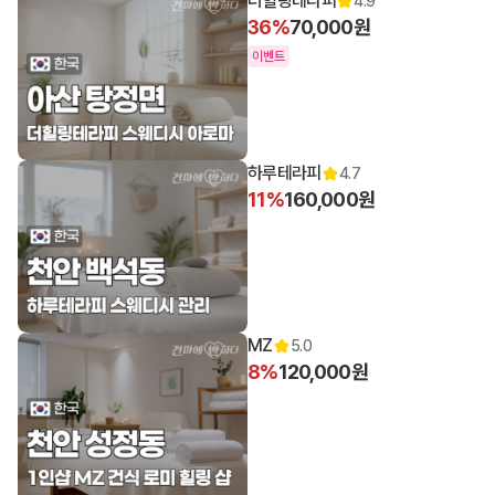
더힐링테라피
4.9
36%
70,000원
이벤트
하루테라피
4.7
11%
160,000원
MZ
5.0
8%
120,000원