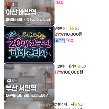
이벤트
엔젤테라피
5.0
21%
110,000원
쿠폰
이벤트
더원바디테라피
5.0
17%
100,000원
선물스웨디시
5.0