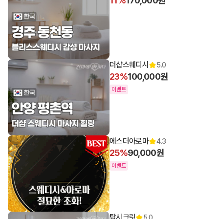
11%
170,000원
더샵스웨디시
5.0
23%
100,000원
이벤트
에스더아로마
4.3
25%
90,000원
이벤트
탑시크릿
5.0