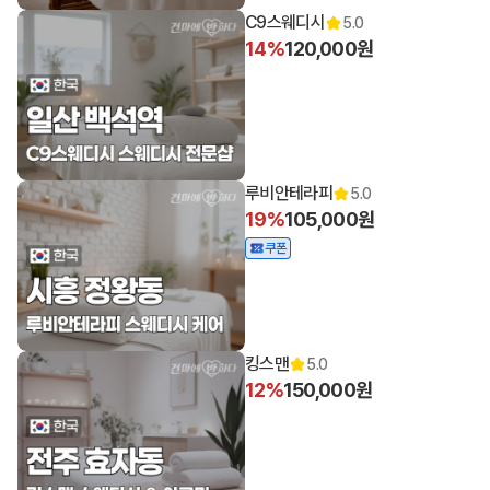
C9스웨디시
5.0
14%
120,000원
루비안테라피
5.0
19%
105,000원
쿠폰
킹스맨
5.0
12%
150,000원