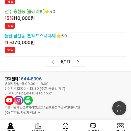
n
e
w
전주 송천동 [숲테라피]
5.0
15%
110,000원
n
e
w
울산 삼산동 [팔레트스웨디시]
5.0
11%
170,000원
n
e
w
5
/
111
고객센터
1644-8396
운영시간
월~금 09:00 ~ 18:00
점심시간
12:00 ~ 13:30 (주말, 공휴일 휴무)
E-MAIL
help@beaulead.co.kr
이용약관
개인정보처리방침
청소년보호정책
광고안내
PC웹
TOP
(주) 뷰리드 사업자 정보