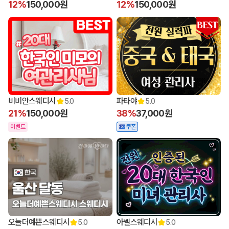
12%
150,000원
12%
150,000원
비비안스웨디시
파타야
5.0
5.0
21%
150,000원
38%
37,000원
이벤트
쿠폰
오늘더예쁜스웨디시
아벨스웨디시
5.0
5.0