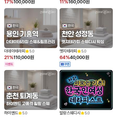
17%
100,000원
11%
160,000원
더데이테라피
엣지테라피
5.0
5.0
21%
110,000원
64%
40,000원
이벤트
쿠폰
하이엔드
말랑스웨디시
5.0
5.0