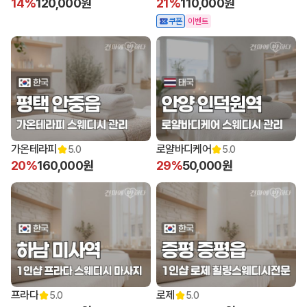
14%
120,000원
21%
110,000원
쿠폰
이벤트
가온테라피
로얄바디케어
5.0
5.0
20%
160,000원
29%
50,000원
프라다
로제
5.0
5.0