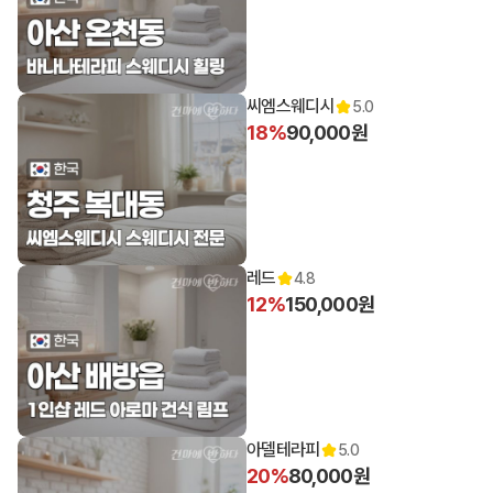
씨엠스웨디시
5.0
18%
90,000원
레드
4.8
12%
150,000원
아델테라피
5.0
20%
80,000원