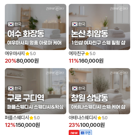
여우마사지
여자친구
5.0
5.0
20%
80,000원
11%
160,000원
퍼플스웨디시
아테나스웨디시
5.0
5.0
12%
150,000원
23%
100,000원
n
e
w
쿠폰