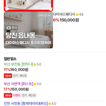
다이아스웨디시
4.8
6%
150,000원
일반업소
부산 부전동 [반하나]
5.0
11%
160,000원
n
e
w
인기
베스트
부산 서면역 [퍼스트]
5.0
17%
150,000원
n
e
w
이벤트
인기
베스트
인천 서창동 [황제테라피&왁싱]
5.0