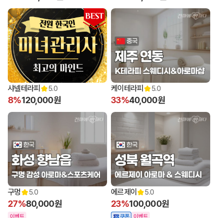
샤넬테라피
케이테라피
5.0
5.0
8%
120,000원
33%
40,000원
구멍
에르제이
5.0
5.0
27%
80,000원
23%
100,000원
이벤트
쿠폰
이벤트