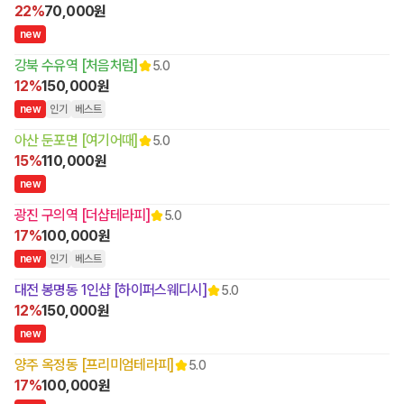
22%
70,000원
n
e
w
강북 수유역 [처음처럼]
5.0
12%
150,000원
n
e
w
인기
베스트
아산 둔포면 [여기어때]
5.0
15%
110,000원
n
e
w
광진 구의역 [더샵테라피]
5.0
17%
100,000원
n
e
w
인기
베스트
대전 봉명동 1인샵 [하이퍼스웨디시]
5.0
12%
150,000원
n
e
w
양주 옥정동 [프리미엄테라피]
5.0
17%
100,000원