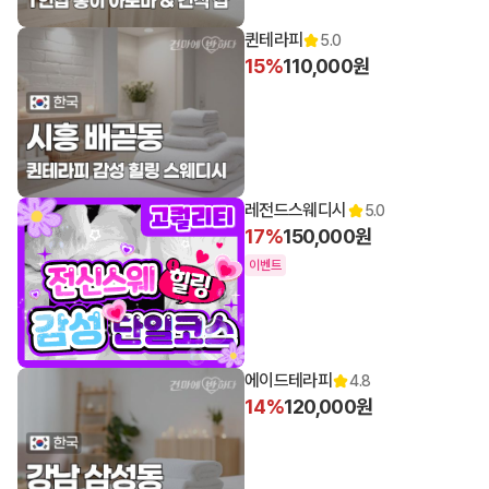
퀸테라피
5.0
15%
110,000원
레전드스웨디시
5.0
17%
150,000원
이벤트
에이드테라피
4.8
14%
120,000원