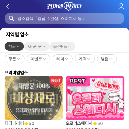
로
그
인
지역별 업소
전국
시·군·구
읍·면·동
쿠폰
이벤트
테마
가격
별점
프리미엄업소
티티테라피
오로라스웨디시
5.0
5.0