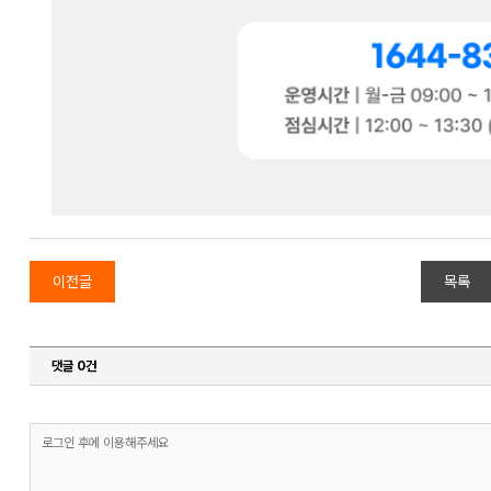
이전글
목록
댓글 0건