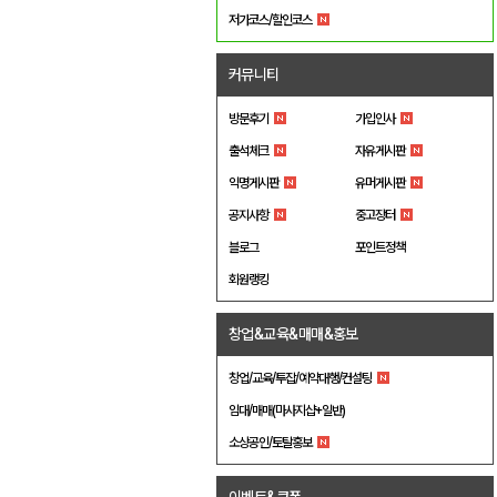
저가코스/할인코스
커뮤니티
방문후기
가입인사
출석체크
자유게시판
익명게시판
유머게시판
공지사항
중고장터
블로그
포인트정책
회원랭킹
창업&교육&매매&홍보
창업/교육/투잡/예약대행/컨설팅
임대/매매(마사지샵+일반)
소상공인/토탈홍보