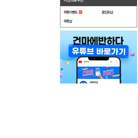
이벤트&쿠폰
쿠폰이벤트
포인트샵
쿠폰샵