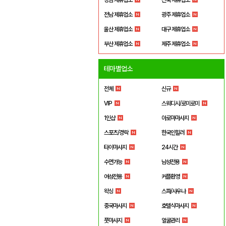
전남 제휴업소
광주 제휴업소
울산 제휴업소
대구 제휴업소
부산 제휴업소
제주 제휴업소
테마별업소
전체
신규
VIP
스웨디시/로미로미
1인샵
아로마마사지
스포츠/경락
한국인힐러
타이마사지
24시간
수면가능
남성전용
여성전용
커플환영
왁싱
스파/사우나
중국마사지
호텔식마사지
풋마사지
얼굴관리