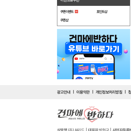
이벤트&쿠폰
쿠폰이벤트
포인트샵
쿠폰샵
광고안내
이용약관
개인정보처리방침
|
|
|
상호명
(주) 뷰리드
대표자
박현구
사업자등록