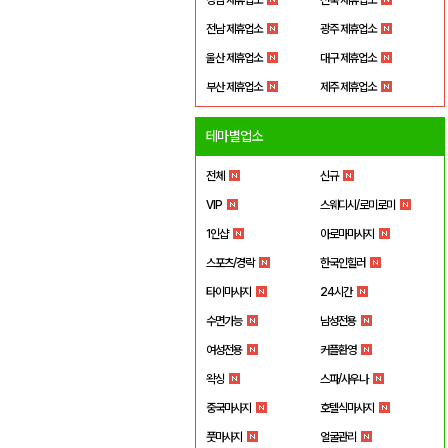
전남 제휴업소
광주 제휴업소
울산 제휴업소
대구 제휴업소
부산 제휴업소
제주 제휴업소
테마별업소
전체
신규
VIP
스웨디시/로미로미
1인샵
아로마마사지
스포츠/경락
한국인힐러
타이마사지
24시간
수면가능
남성전용
여성전용
커플환영
왁싱
스파/사우나
중국마사지
호텔식마사지
풋마사지
얼굴관리