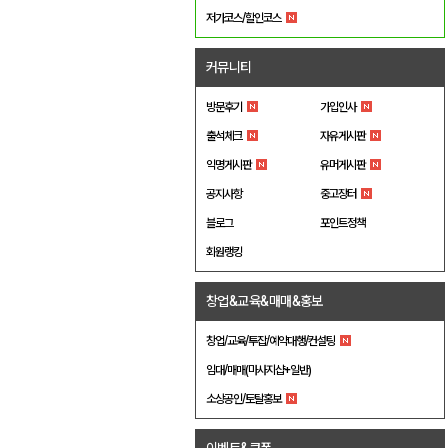
저가코스/할인코스
커뮤니티
방문후기
가입인사
출석체크
자유게시판
익명게시판
유머게시판
공지사항
중고장터
블로그
포인트정책
회원랭킹
창업&교육&매매&홍보
창업/교육/투잡/예약대행/컨설팅
임대/매매(마사지샵+일반)
소상공인/토탈홍보