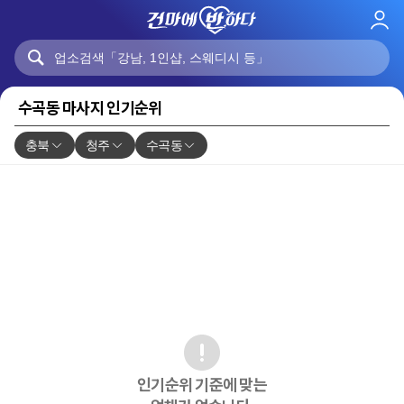
로
그
인
수곡동 마사지 인기순위
충북
청주
수곡동
인기순위 기준에 맞는