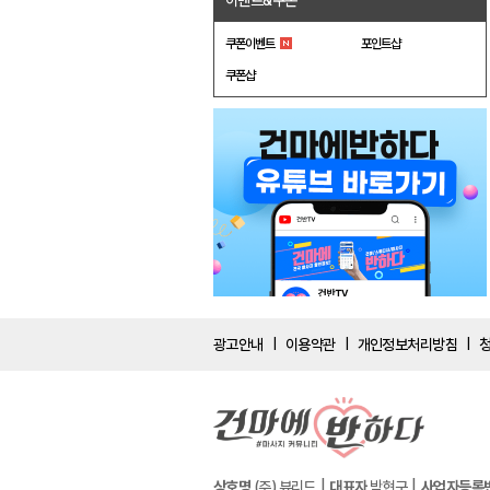
이벤트&쿠폰
쿠폰이벤트
포인트샵
쿠폰샵
광고안내
이용약관
개인정보처리방침
|
|
|
상호명
(주) 뷰리드
대표자
박현구
사업자등록