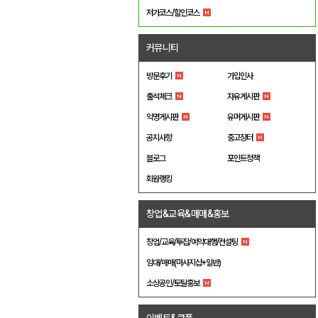
저가코스/할인코스
커뮤니티
방문후기
가입인사
출석체크
자유게시판
익명게시판
유머게시판
공지사항
중고장터
블로그
포인트정책
회원랭킹
창업&교육&매매&홍보
창업/교육/투잡/예약대행/컨설팅
임대/매매(마사지샵+일반)
소상공인/토탈홍보