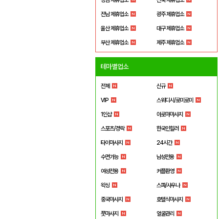
전남 제휴업소
광주 제휴업소
울산 제휴업소
대구 제휴업소
부산 제휴업소
제주 제휴업소
테마별업소
전체
신규
VIP
스웨디시/로미로미
1인샵
아로마마사지
스포츠/경락
한국인힐러
타이마사지
24시간
수면가능
남성전용
여성전용
커플환영
왁싱
스파/사우나
중국마사지
호텔식마사지
풋마사지
얼굴관리