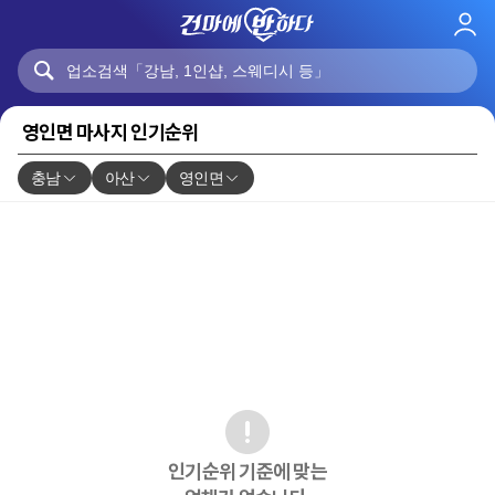
로
그
인
영인면 마사지 인기순위
충남
아산
영인면
인기순위 기준에 맞는