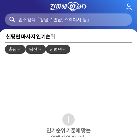
로
그
인
신평면 마사지 인기순위
충남
당진
신평면
인기순위 기준에 맞는