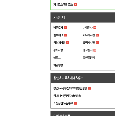
저가코스/할인코스
커뮤니티
방문후기
가입인사
출석체크
자유게시판
익명게시판
유머게시판
공지사항
중고장터
블로그
포인트정책
회원랭킹
창업&교육&매매&홍보
창업/교육/투잡/예약대행/컨설팅
임대/매매(마사지샵+일반)
소상공인/토탈홍보