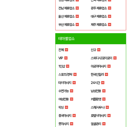
전남 제휴업소
광주 제휴업소
울산 제휴업소
대구 제휴업소
부산 제휴업소
제주 제휴업소
테마별업소
전체
신규
VIP
스웨디시/로미로미
1인샵
아로마마사지
스포츠/경락
한국인힐러
타이마사지
24시간
수면가능
남성전용
여성전용
커플환영
왁싱
스파/사우나
중국마사지
호텔식마사지
풋마사지
얼굴관리