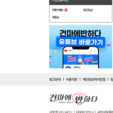
이벤트&쿠폰
쿠폰이벤트
포인트샵
쿠폰샵
광고안내
이용약관
개인정보처리방침
|
|
|
상호명
(주) 뷰리드
대표자
박현구
사업자등록