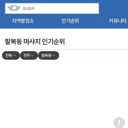
지역별업소
인기순위
커뮤니티
팔복동 마사지 인기순위
전북
전주
팔복동