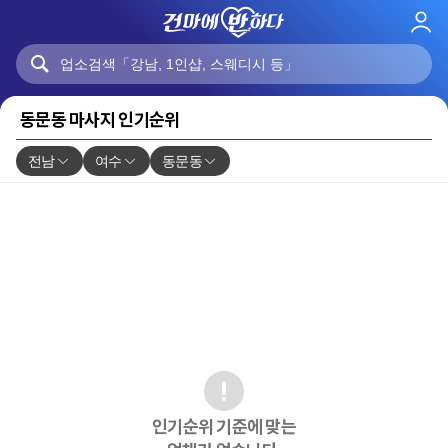
로
그
인
동문동 마사지 인기순위
전남
여수
동문동
인기순위 기준에 맞는