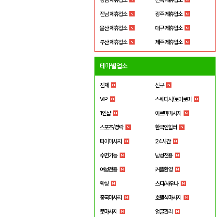
전남 제휴업소
광주 제휴업소
울산 제휴업소
대구 제휴업소
부산 제휴업소
제주 제휴업소
테마별업소
전체
신규
VIP
스웨디시/로미로미
1인샵
아로마마사지
스포츠/경락
한국인힐러
타이마사지
24시간
수면가능
남성전용
여성전용
커플환영
왁싱
스파/사우나
중국마사지
호텔식마사지
풋마사지
얼굴관리