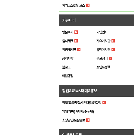
저가코스/할인코스
커뮤니티
방문후기
가입인사
출석체크
자유게시판
익명게시판
유머게시판
공지사항
중고장터
블로그
포인트정책
회원랭킹
창업&교육&매매&홍보
창업/교육/투잡/예약대행/컨설팅
임대/매매(마사지샵+일반)
소상공인/토탈홍보