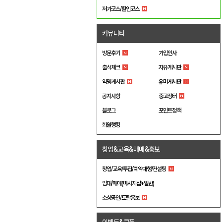
저가코스/할인코스
커뮤니티
방문후기
가입인사
출석체크
자유게시판
익명게시판
유머게시판
공지사항
중고장터
블로그
포인트정책
회원랭킹
창업&교육&매매&홍보
창업/교육/투잡/예약대행/컨설팅
임대/매매(마사지샵+일반)
소상공인/토탈홍보