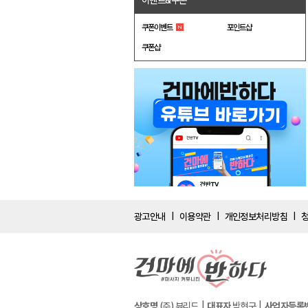
이벤트&쿠폰
쿠폰이벤트
포인트샵
쿠폰샵
광고안내
이용약관
개인정보처리방침
|
|
|
상호명
(주) 뷰리드
대표자
박현구
사업자등록