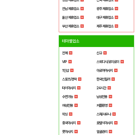
전남 제휴업소
광주 제휴업소
울산 제휴업소
대구 제휴업소
부산 제휴업소
제주 제휴업소
테마별업소
전체
신규
VIP
스웨디시/로미로미
1인샵
아로마마사지
스포츠/경락
한국인힐러
타이마사지
24시간
수면가능
남성전용
여성전용
커플환영
왁싱
스파/사우나
중국마사지
호텔식마사지
풋마사지
얼굴관리