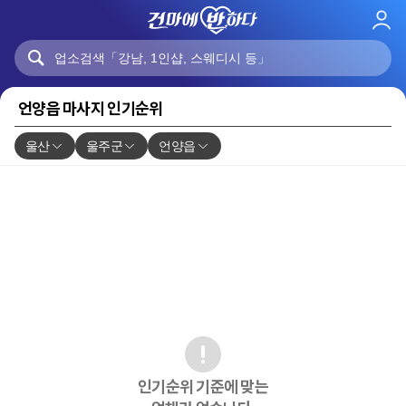
로
그
인
언양읍 마사지 인기순위
울산
울주군
언양읍
인기순위 기준에 맞는