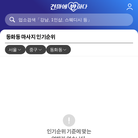
로
그
인
동화동 마사지 인기순위
서울
중구
동화동
인기순위 기준에 맞는