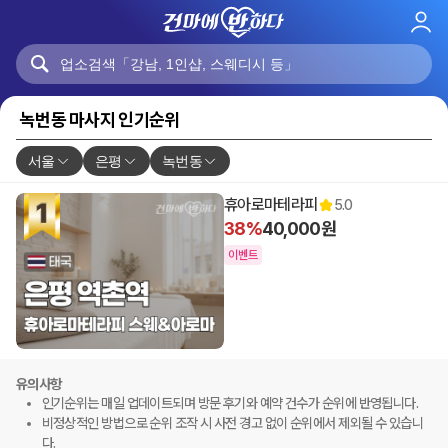
로
그
인
녹번동 마사지 인기순위
서울
은평
녹번동
휴아로마테라피
5.0
38%
40,000원
이벤트
유의사항
인기순위는 매일 업데이트되며 방문 후기와 예약 건수가 순위에 반영됩니다.
비정상적인 방법으로 순위 조작 시 사전 경고 없이 순위에서 제외될 수 있습니
다.