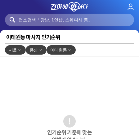
로
그
인
이태원동 마사지 인기순위
서울
용산
이태원동
인기순위 기준에 맞는