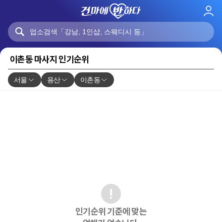
로
그
인
이촌동 마사지 인기순위
서울
용산
이촌동
인기순위 기준에 맞는