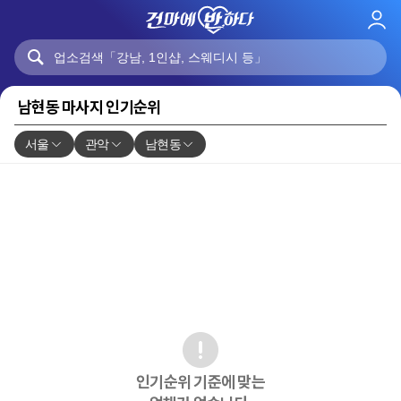
로
그
인
남현동 마사지 인기순위
서울
관악
남현동
인기순위 기준에 맞는