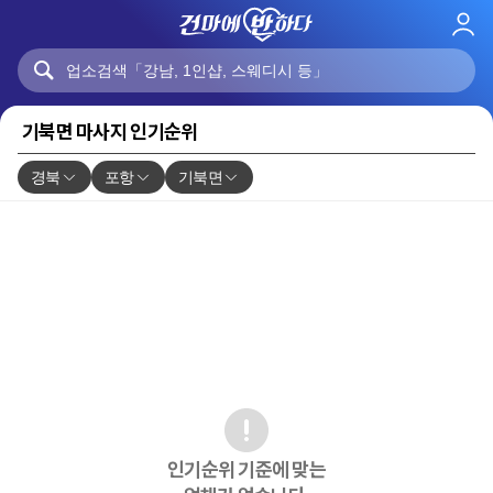
로
그
인
기북면 마사지 인기순위
경북
포항
기북면
인기순위 기준에 맞는