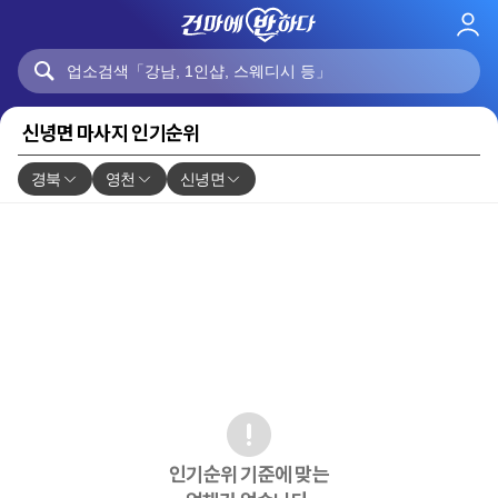
로
그
인
신녕면 마사지 인기순위
경북
영천
신녕면
인기순위 기준에 맞는