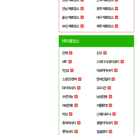
전남 제휴업소
광주 제휴업소
울산 제휴업소
대구 제휴업소
부산 제휴업소
제주 제휴업소
테마별업소
전체
신규
VIP
스웨디시/로미로미
1인샵
아로마마사지
스포츠/경락
한국인힐러
타이마사지
24시간
수면가능
남성전용
여성전용
커플환영
왁싱
스파/사우나
중국마사지
호텔식마사지
풋마사지
얼굴관리