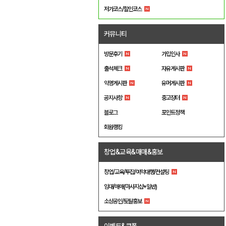
저가코스/할인코스
커뮤니티
방문후기
가입인사
출석체크
자유게시판
익명게시판
유머게시판
공지사항
중고장터
블로그
포인트정책
회원랭킹
창업&교육&매매&홍보
창업/교육/투잡/예약대행/컨설팅
임대/매매(마사지샵+일반)
소상공인/토탈홍보