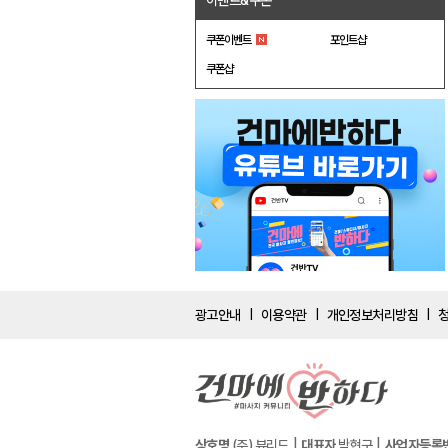
이벤트&쿠폰
쿠폰이벤트
포인트샵
쿠폰샵
광고안내
이용약관
개인정보처리방침
|
|
|
상호명
(주) 뷰리드
대표자
박현구
사업자등록