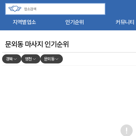
지역별업소
인기순위
커뮤니티
문외동 마사지 인기순위
경북
영천
문외동