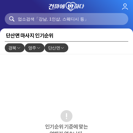
로
그
인
단산면 마사지 인기순위
경북
영주
단산면
인기순위 기준에 맞는