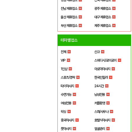
전남 제휴업소
광주 제휴업소
울산 제휴업소
대구 제휴업소
부산 제휴업소
제주 제휴업소
테마별업소
전체
신규
VIP
스웨디시/로미로미
1인샵
아로마마사지
스포츠/경락
한국인힐러
타이마사지
24시간
수면가능
남성전용
여성전용
커플환영
왁싱
스파/사우나
중국마사지
호텔식마사지
풋마사지
얼굴관리