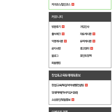
저가코스/할인코스
커뮤니티
방문후기
가입인사
출석체크
자유게시판
익명게시판
유머게시판
공지사항
중고장터
블로그
포인트정책
회원랭킹
창업&교육&매매&홍보
창업/교육/투잡/예약대행/컨설팅
임대/매매(마사지샵+일반)
소상공인/토탈홍보