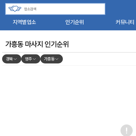
지역별업소
인기순위
커뮤니티
가흥동 마사지 인기순위
경북
영주
가흥동