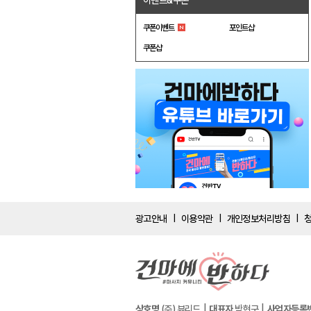
이벤트&쿠폰
쿠폰이벤트
포인트샵
쿠폰샵
광고안내
이용약관
개인정보처리방침
|
|
|
상호명
(주) 뷰리드
대표자
박현구
사업자등록