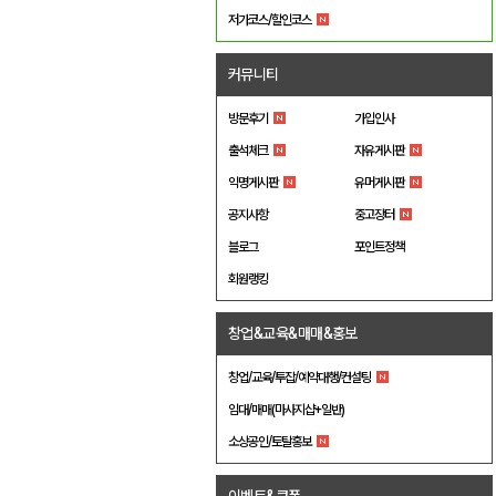
저가코스/할인코스
커뮤니티
방문후기
가입인사
출석체크
자유게시판
익명게시판
유머게시판
공지사항
중고장터
블로그
포인트정책
회원랭킹
창업&교육&매매&홍보
창업/교육/투잡/예약대행/컨설팅
임대/매매(마사지샵+일반)
소상공인/토탈홍보