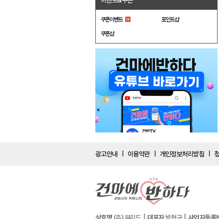
이벤트&쿠폰
쿠폰이벤트
포인트샵
쿠폰샵
광고안내
이용약관
개인정보처리방침
|
|
|
상호명
(주) 뷰리드
대표자
박현구
사업자등록