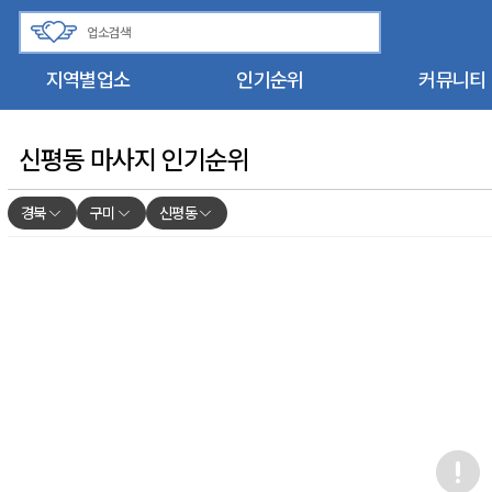
지역별업소
인기순위
커뮤니티
신평동 마사지 인기순위
경북
구미
신평동