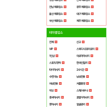
전남 제휴업소
광주 제휴업소
울산 제휴업소
대구 제휴업소
부산 제휴업소
제주 제휴업소
테마별업소
전체
신규
VIP
스웨디시/로미로미
1인샵
아로마마사지
스포츠/경락
한국인힐러
타이마사지
24시간
수면가능
남성전용
여성전용
커플환영
왁싱
스파/사우나
중국마사지
호텔식마사지
풋마사지
얼굴관리