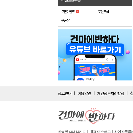
이벤트&쿠폰
쿠폰이벤트
포인트샵
쿠폰샵
광고안내
이용약관
개인정보처리방침
|
|
|
상호명
(주) 뷰리드
대표자
박현구
사업자등록