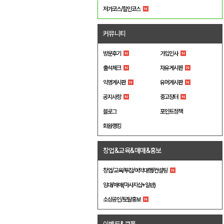
저가코스/할인코스
커뮤니티
방문후기
가입인사
출석체크
자유게시판
익명게시판
유머게시판
공지사항
중고장터
블로그
포인트정책
회원랭킹
창업&교육&매매&홍보
창업/교육/투잡/예약대행/컨설팅
임대/매매(마사지샵+일반)
소상공인/토탈홍보