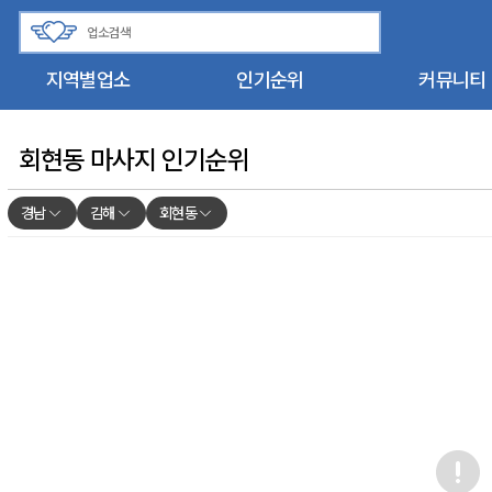
지역별업소
인기순위
커뮤니티
회현동 마사지 인기순위
경남
김해
회현동