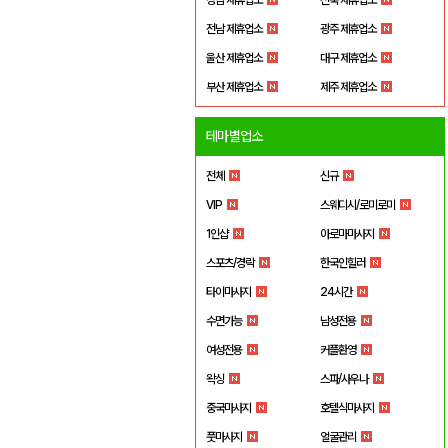
전남 제휴업소
광주 제휴업소
울산 제휴업소
대구 제휴업소
부산 제휴업소
제주 제휴업소
테마별업소
전체
신규
VIP
스웨디시/로미로미
1인샵
아로마마사지
스포츠/경락
한국인힐러
타이마사지
24시간
수면가능
남성전용
여성전용
커플환영
왁싱
스파/사우나
중국마사지
호텔식마사지
풋마사지
얼굴관리