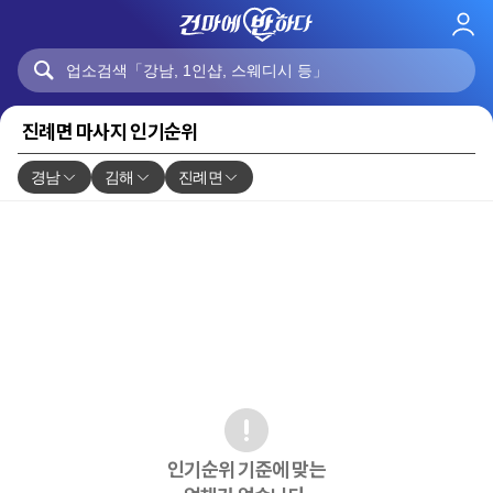
로
그
인
진례면 마사지 인기순위
경남
김해
진례면
인기순위 기준에 맞는