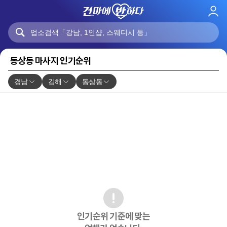
로
그
인
동상동 마사지 인기순위
경남
김해
동상동
인기순위 기준에 맞는