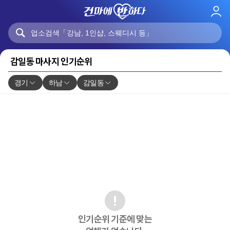
로
그
인
감일동 마사지 인기순위
경기
하남
감일동
인기순위 기준에 맞는