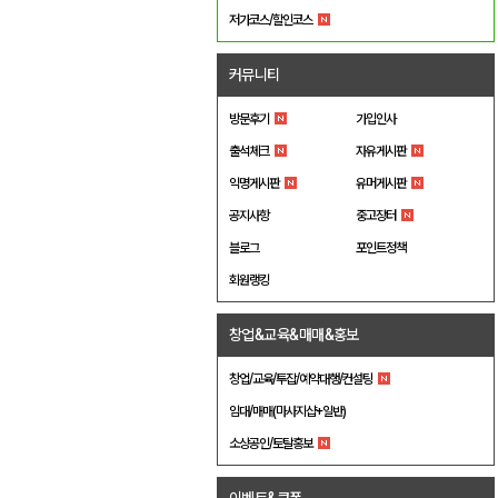
저가코스/할인코스
커뮤니티
방문후기
가입인사
출석체크
자유게시판
익명게시판
유머게시판
공지사항
중고장터
블로그
포인트정책
회원랭킹
창업&교육&매매&홍보
창업/교육/투잡/예약대행/컨설팅
임대/매매(마사지샵+일반)
소상공인/토탈홍보