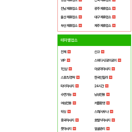
전남 제휴업소
광주 제휴업소
울산 제휴업소
대구 제휴업소
부산 제휴업소
제주 제휴업소
테마별업소
전체
신규
VIP
스웨디시/로미로미
1인샵
아로마마사지
스포츠/경락
한국인힐러
타이마사지
24시간
수면가능
남성전용
여성전용
커플환영
왁싱
스파/사우나
중국마사지
호텔식마사지
풋마사지
얼굴관리