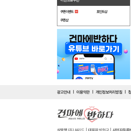
이벤트&쿠폰
쿠폰이벤트
포인트샵
쿠폰샵
광고안내
이용약관
개인정보처리방침
|
|
|
상호명
(주) 뷰리드
대표자
박현구
사업자등록