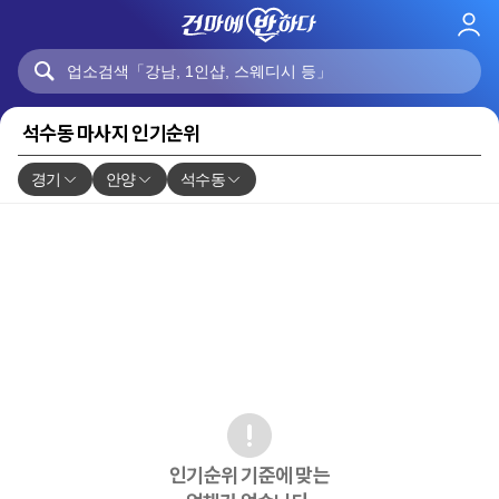
로
그
인
석수동 마사지 인기순위
경기
안양
석수동
인기순위 기준에 맞는