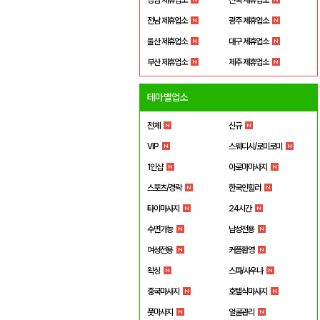
전남 제휴업소
광주 제휴업소
울산 제휴업소
대구 제휴업소
부산 제휴업소
제주 제휴업소
테마별업소
전체
신규
VIP
스웨디시/로미로미
1인샵
아로마마사지
스포츠/경락
한국인힐러
타이마사지
24시간
수면가능
남성전용
여성전용
커플환영
왁싱
스파/사우나
중국마사지
호텔식마사지
풋마사지
얼굴관리