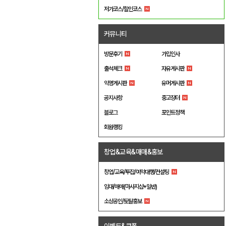
저가코스/할인코스
커뮤니티
방문후기
가입인사
출석체크
자유게시판
익명게시판
유머게시판
공지사항
중고장터
블로그
포인트정책
회원랭킹
창업&교육&매매&홍보
창업/교육/투잡/예약대행/컨설팅
임대/매매(마사지샵+일반)
소상공인/토탈홍보