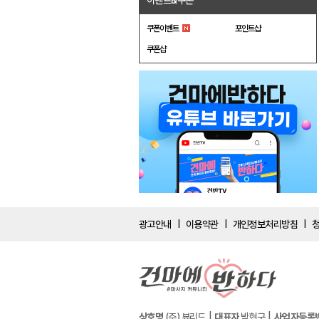
이벤트&쿠폰
쿠폰이벤트
포인트샵
쿠폰샵
광고안내
이용약관
개인정보처리방침
|
|
|
상호명
(주) 뷰리드
대표자
박현구
사업자등록