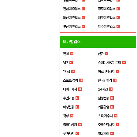
전남 제휴업소
광주 제휴업소
울산 제휴업소
대구 제휴업소
부산 제휴업소
제주 제휴업소
테마별업소
전체
신규
VIP
스웨디시/로미로미
1인샵
아로마마사지
스포츠/경락
한국인힐러
타이마사지
24시간
수면가능
남성전용
여성전용
커플환영
왁싱
스파/사우나
중국마사지
호텔식마사지
풋마사지
얼굴관리