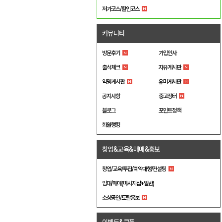
저가코스/할인코스
커뮤니티
방문후기
가입인사
출석체크
자유게시판
익명게시판
유머게시판
공지사항
중고장터
블로그
포인트정책
회원랭킹
창업&교육&매매&홍보
창업/교육/투잡/예약대행/컨설팅
임대/매매(마사지샵+일반)
소상공인/토탈홍보