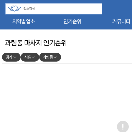
지역별업소
인기순위
커뮤니티
과림동 마사지 인기순위
경기
시흥
과림동