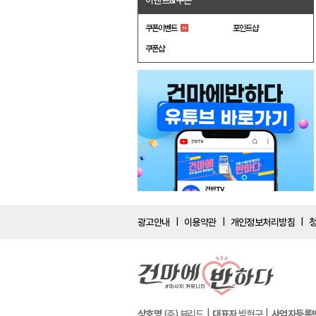
이벤트&쿠폰
쿠폰이벤트
포인트샵
쿠폰샵
광고안내
이용약관
개인정보처리방침
|
|
|
상호명
(주) 뷰리드
대표자
박현구
사업자등록